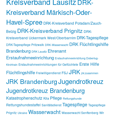
Kreisverband Lausitz
DRK-
Kreisverband Märkisch-Oder-
Havel-Spree
DRK-Kreisverband Potsdam/Zauch-
DRK-Kreisverband Prignitz
Belzig
DRK-
DRK-Tagespflege
Kreisverband Uckermark West/Oberbarnim
DRK Flüchtlingshilfe
DRK-Tagespflege Pritzwalk
DRK-Wasserwacht
Brandenburg
Ehrenamt
DRK Lausitz
Erstaufnahmeeinrichtung
Erstaufnahmeeinrichtung Doberlug-
Erste Hilfe
Erstaufnahmeeinrichtungen für Geflüchtete
Kirchhain
JRK
Flüchtlingshilfe
FSJ
Freiwilligendienst
jrk:zusammen
Jugendrotkreuz
JRK Brandenburg
Jugendrotkreuz Brandenburg
Katastrophenschutz
Pflege
Kita
Rettungshunde
Tagespflege
Rettungshundestaffel
Sanitätsdienst
Tagespflege
Wasserwacht
Prignitz
Wasserwacht Senftenberg
Wir
Ukraine