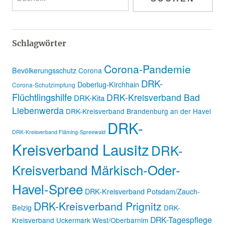
Schlagwörter
Corona-Pandemie
Bevölkerungsschutz
Corona
DRK-
Doberlug-Kirchhain
Corona-Schutzimpfung
Flüchtlingshilfe
DRK-Kreisverband Bad
DRK-Kita
Liebenwerda
DRK-Kreisverband Brandenburg an der Havel
DRK-
DRK-Kreisverband Fläming-Spreewald
Kreisverband Lausitz
DRK-
Kreisverband Märkisch-Oder-
Havel-Spree
DRK-Kreisverband Potsdam/Zauch-
DRK-Kreisverband Prignitz
Belzig
DRK-
DRK-Tagespflege
Kreisverband Uckermark West/Oberbarnim