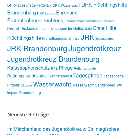
DRK Flüchtlingshilfe
DRK-Tagespflege Pritzwalk
DRK-Wasserwacht
Brandenburg
Ehrenamt
DRK Lausitz
Erstaufnahmeeinrichtung
Erstaufnahmeeinrichtung Doberlug-
Erste Hilfe
Erstaufnahmeeinrichtungen für Geflüchtete
Kirchhain
JRK
Flüchtlingshilfe
FSJ
Freiwilligendienst
jrk:zusammen
Jugendrotkreuz
JRK Brandenburg
Jugendrotkreuz Brandenburg
Katastrophenschutz
Pflege
Kita
Rettungshunde
Tagespflege
Rettungshundestaffel
Sanitätsdienst
Tagespflege
Wasserwacht
Prignitz
Wasserwacht Senftenberg
Wir
Ukraine
impfen Brandenburg
Neueste Beiträge
Im Märchenland des Jugendrotkreuz: Ein magisches