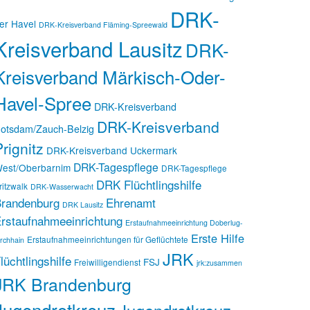
DRK-
er Havel
DRK-Kreisverband Fläming-Spreewald
Kreisverband Lausitz
DRK-
Kreisverband Märkisch-Oder-
Havel-Spree
DRK-Kreisverband
DRK-Kreisverband
otsdam/Zauch-Belzig
rignitz
DRK-Kreisverband Uckermark
DRK-Tagespflege
est/Oberbarnim
DRK-Tagespflege
DRK Flüchtlingshilfe
ritzwalk
DRK-Wasserwacht
randenburg
Ehrenamt
DRK Lausitz
rstaufnahmeeinrichtung
Erstaufnahmeeinrichtung Doberlug-
Erste Hilfe
Erstaufnahmeeinrichtungen für Geflüchtete
irchhain
JRK
lüchtlingshilfe
FSJ
Freiwilligendienst
jrk:zusammen
JRK Brandenburg
Jugendrotkreuz