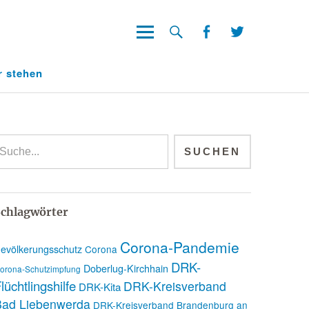
Facebook
Twitter
Facebook
Twitter
r stehen
chlagwörter
Corona-Pandemie
evölkerungsschutz
Corona
DRK-
Doberlug-Kirchhain
orona-Schutzimpfung
lüchtlingshilfe
DRK-Kreisverband
DRK-Kita
Bad Liebenwerda
DRK-Kreisverband Brandenburg an