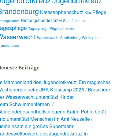
Jugendrotkreuz
Brandenburg
Katastrophenschutz
Pflege
Kita
Rettungshundestaffel
Sanitätsdienst
ettungshunde
agespflege
Tagespflege Prignitz
Ukraine
Wasserwacht
Wasserwacht Senftenberg
Wir impfen
randenburg
eueste Beiträge
m Märchenland des Jugendrotkreuz: Ein magisches
ochenende beim JRK-Kidscamp 2026
Broschüre
er Wasserwacht unterstützt Kinder
eim Schwimmenlernen
emeindegesundheitspflegerin Katrin Pohle berät
nd unterstützt Menschen im Amt Neuzelle
emeinsam ein großes Superteam:
andeswettbewerb des Jugendrotkreuz in