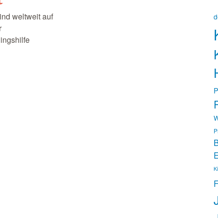
nd weltweit auf
d
r
ingshilfe
P
P
W
P
B
E
K
F