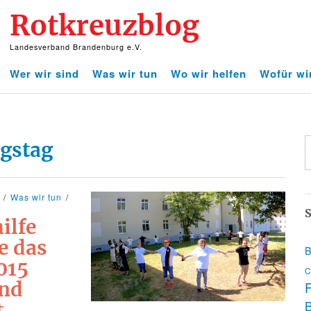
Rotkreuzblog
Landesverband Brandenburg e.V.
Wer wir sind
Was wir tun
Wo wir helfen
Wofür wi
ngstag
Was wir tun
S
ilfe
e das
B
015
C
und
F
t