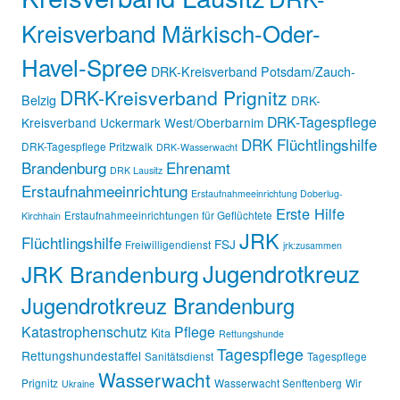
Kreisverband Märkisch-Oder-
Havel-Spree
DRK-Kreisverband Potsdam/Zauch-
DRK-Kreisverband Prignitz
Belzig
DRK-
DRK-Tagespflege
Kreisverband Uckermark West/Oberbarnim
DRK Flüchtlingshilfe
DRK-Tagespflege Pritzwalk
DRK-Wasserwacht
Brandenburg
Ehrenamt
DRK Lausitz
Erstaufnahmeeinrichtung
Erstaufnahmeeinrichtung Doberlug-
Erste Hilfe
Erstaufnahmeeinrichtungen für Geflüchtete
Kirchhain
JRK
Flüchtlingshilfe
FSJ
Freiwilligendienst
jrk:zusammen
Jugendrotkreuz
JRK Brandenburg
Jugendrotkreuz Brandenburg
Katastrophenschutz
Pflege
Kita
Rettungshunde
Tagespflege
Rettungshundestaffel
Sanitätsdienst
Tagespflege
Wasserwacht
Prignitz
Wasserwacht Senftenberg
Wir
Ukraine