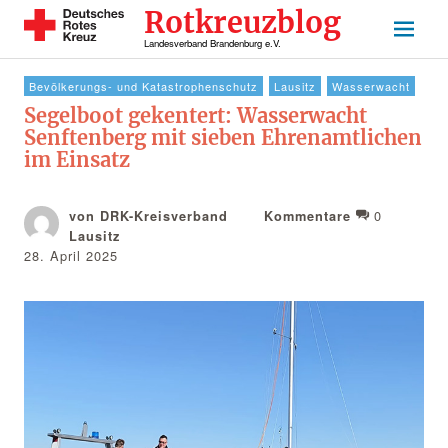
Rotkreuzblog
Landesverband Brandenburg e.V.
Bevölkerungs- und Katastrophenschutz
Lausitz
Wasserwacht
Segelboot gekentert: Wasserwacht
Senftenberg mit sieben Ehrenamtlichen
im Einsatz
0
von DRK-Kreisverband
Kommentare
Lausitz
28. April 2025