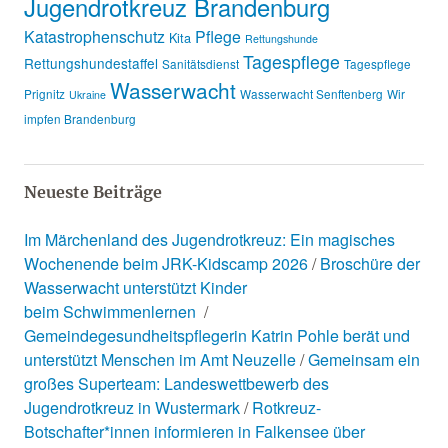
Jugendrotkreuz Brandenburg
Katastrophenschutz
Pflege
Kita
Rettungshunde
Tagespflege
Rettungshundestaffel
Sanitätsdienst
Tagespflege
Wasserwacht
Prignitz
Wasserwacht Senftenberg
Wir
Ukraine
impfen Brandenburg
Neueste Beiträge
Im Märchenland des Jugendrotkreuz: Ein magisches
Wochenende beim JRK-Kidscamp 2026
Broschüre der
Wasserwacht unterstützt Kinder
beim Schwimmenlernen
Gemeindegesundheitspflegerin Katrin Pohle berät und
unterstützt Menschen im Amt Neuzelle
Gemeinsam ein
großes Superteam: Landeswettbewerb des
Jugendrotkreuz in Wustermark
Rotkreuz-
Botschafter*innen informieren in Falkensee über