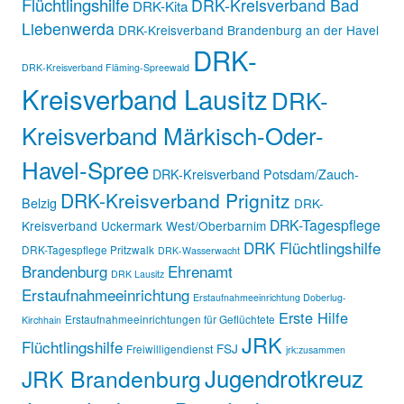
Flüchtlingshilfe
DRK-Kreisverband Bad
DRK-Kita
Liebenwerda
DRK-Kreisverband Brandenburg an der Havel
DRK-
DRK-Kreisverband Fläming-Spreewald
Kreisverband Lausitz
DRK-
Kreisverband Märkisch-Oder-
Havel-Spree
DRK-Kreisverband Potsdam/Zauch-
DRK-Kreisverband Prignitz
Belzig
DRK-
DRK-Tagespflege
Kreisverband Uckermark West/Oberbarnim
DRK Flüchtlingshilfe
DRK-Tagespflege Pritzwalk
DRK-Wasserwacht
Brandenburg
Ehrenamt
DRK Lausitz
Erstaufnahmeeinrichtung
Erstaufnahmeeinrichtung Doberlug-
Erste Hilfe
Erstaufnahmeeinrichtungen für Geflüchtete
Kirchhain
JRK
Flüchtlingshilfe
FSJ
Freiwilligendienst
jrk:zusammen
Jugendrotkreuz
JRK Brandenburg