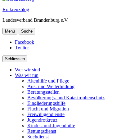
Rotkreuzblog
Landesverband Brandenburg e.V.
Menü
Suche
Facebook
Twitter
Schliessen
Wer wir sind
Was wir tun
Altenhilfe und Pflege
Aus- und Weiterbildung
Beratungsstellen
Bevölkerungs- und Katastrophenschutz
Eingliederungshilfe
Flucht und Migration
Freiwilligendienste
Jugendrotkreuz
Kinder- und Jugendhilfe
Rettungsdienst
Suchdienst