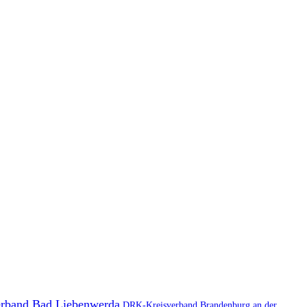
rband Bad Liebenwerda
DRK-Kreisverband Brandenburg an der