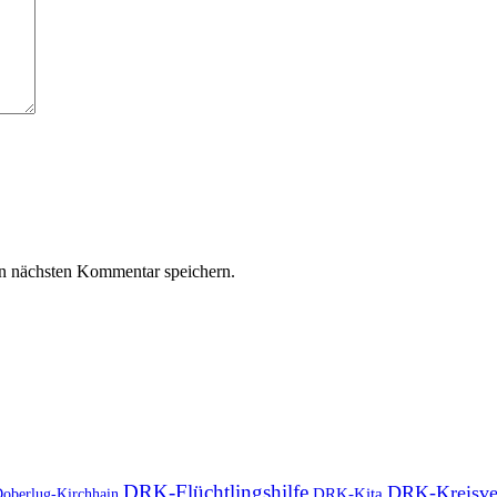
n nächsten Kommentar speichern.
DRK-Flüchtlingshilfe
DRK-Kreisve
DRK-Kita
oberlug-Kirchhain