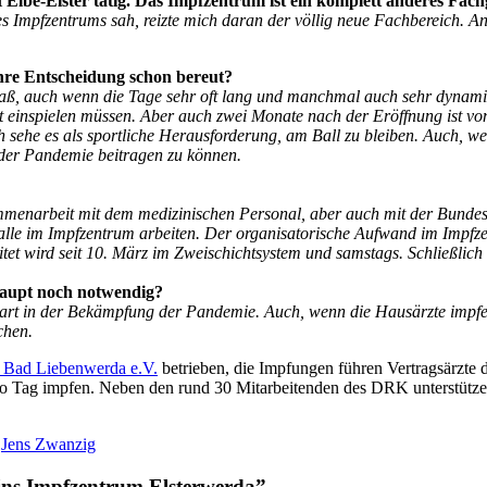
 Elbe-Elster tätig. Das Impfzentrum ist ein komplett anderes Fac
 Impfzentrums sah, reizte mich daran der völlig neue Fachbereich. And
ihre Entscheidung schon bereut?
paß, auch wenn die Tage sehr oft lang und manchmal auch sehr dynamis
rst einspielen müssen. Aber auch zwei Monate nach der Eröffnung ist von
ch sehe es als sportliche Herausforderung, am Ball zu bleiben. Auch,
der Pandemie beitragen zu können.
menarbeit mit dem medizinischen Personal, aber auch mit der Bundesw
n alle im Impfzentrum arbeiten. Der organisatorische Aufwand im Imp
et wird seit 10. März im Zweischichtsystem und samstags. Schließlich i
haupt noch notwendig?
Part in der Bekämpfung der Pandemie. Auch, wenn die Hausärzte impfen
chen.
Bad Liebenwerda e.V.
betrieben, die Impfungen führen Vertragsärzt
ro Tag impfen. Neben den rund 30 Mitarbeitenden des DRK unterstütze
•
Jens Zwanzig
 ins Impfzentrum Elsterwerda
”