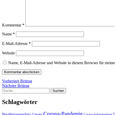
Kommentar
*
Name
*
E-Mail-Adresse
*
Website
Name, E-Mail-Adresse und Website in diesem Browser für meine
Beitragsnavigation
Vorheriger
Vorheriger Beitrag
Nächster
Beitrag
Nächster Beitrag
Suche
Beitrag
Schlagwörter
Corona-Pandemie
Bevölkerungsschutz
D
Corona
Corona-Schutzimpfung