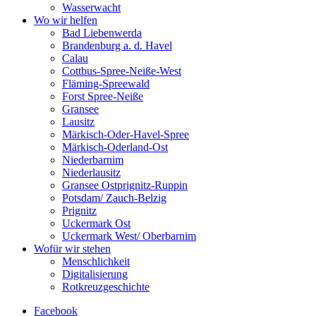
Wasserwacht
Wo wir helfen
Bad Liebenwerda
Brandenburg a. d. Havel
Calau
Cottbus-Spree-Neiße-West
Fläming-Spreewald
Forst Spree-Neiße
Gransee
Lausitz
Märkisch-Oder-Havel-Spree
Märkisch-Oderland-Ost
Niederbarnim
Niederlausitz
Gransee Ostprignitz-Ruppin
Potsdam/ Zauch-Belzig
Prignitz
Uckermark Ost
Uckermark West/ Oberbarnim
Wofür wir stehen
Menschlichkeit
Digitalisierung
Rotkreuzgeschichte
Facebook