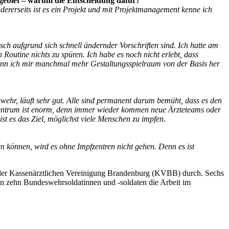
hgebiet – warum die Entscheidung dafür?
ererseits ist es ein Projekt und mit Projektmanagement kenne ich
ch aufgrund sich schnell ändernder Vorschriften sind. Ich hatte am
 Routine nichts zu spüren. Ich habe es noch nicht erlebt, dass
 wenn ich mir manchmal mehr Gestaltungsspielraum von der Basis her
ehr, läuft sehr gut. Alle sind permanent darum bemüht, dass es den
fzentrum ist enorm, denn immer wieder kommen neue Ärzteteams oder
st es das Ziel, möglichst viele Menschen zu impfen.
 können, wird es ohne Impfzentren nicht gehen. Denn es ist
e der Kassenärztlichen Vereinigung Brandenburg (KVBB) durch. Sechs
n zehn Bundeswehrsoldatinnen und -soldaten die Arbeit im