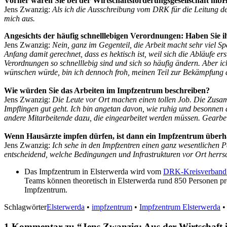
Vorher waren Sie bei der Wirtschaftsförderungsgesellschaft mbH
Jens Zwanzig:
Als ich die Ausschreibung vom DRK für die Leitung des
mich aus.
Angesichts der häufig schnelllebigen Verordnungen: Haben Sie 
Jens Zwanzig:
Nein, ganz im Gegenteil, die Arbeit macht sehr viel S
Anfang damit gerechnet, dass es hektisch ist, weil sich die Abläufe e
Verordnungen so schnelllebig sind und sich so häufig ändern. Aber i
wünschen würde, bin ich dennoch froh, meinen Teil zur Bekämpfung 
Wie würden Sie das Arbeiten im Impfzentrum beschreiben?
Jens Zwanzig:
Die Leute vor Ort machen einen tollen Job. Die Zusam
Impflingen gut geht. Ich bin angetan davon, wie ruhig und besonne
andere Mitarbeitende dazu, die eingearbeitet werden müssen. Gearbeit
Wenn Hausärzte impfen dürfen, ist dann ein Impfzentrum über
Jens Zwanzig:
Ich sehe in den Impfzentren einen ganz wesentlichen 
entscheidend, welche Bedingungen und Infrastrukturen vor Ort herrs
Das Impfzentrum in Elsterwerda wird vom
DRK-Kreisverband 
Teams können theoretisch in Elsterwerda rund 850 Personen p
Impfzentrum.
Schlagwörter
Elsterwerda
•
impfzentrum
•
Impfzentrum Elsterwerda
1 Kommentar zu “
Jens Zwanzig: Aus der Wirtschaft