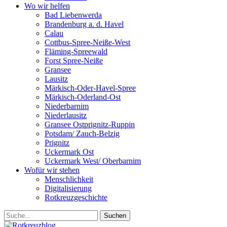
Wo wir helfen
Bad Liebenwerda
Brandenburg a. d. Havel
Calau
Cottbus-Spree-Neiße-West
Fläming-Spreewald
Forst Spree-Neiße
Gransee
Lausitz
Märkisch-Oder-Havel-Spree
Märkisch-Oderland-Ost
Niederbarnim
Niederlausitz
Gransee Ostprignitz-Ruppin
Potsdam/ Zauch-Belzig
Prignitz
Uckermark Ost
Uckermark West/ Oberbarnim
Wofür wir stehen
Menschlichkeit
Digitalisierung
Rotkreuzgeschichte
Suche