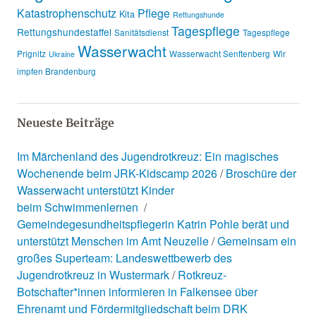
Katastrophenschutz
Pflege
Kita
Rettungshunde
Tagespflege
Rettungshundestaffel
Sanitätsdienst
Tagespflege
Wasserwacht
Prignitz
Wasserwacht Senftenberg
Wir
Ukraine
impfen Brandenburg
Neueste Beiträge
Im Märchenland des Jugendrotkreuz: Ein magisches
Wochenende beim JRK-Kidscamp 2026
Broschüre der
Wasserwacht unterstützt Kinder
beim Schwimmenlernen
Gemeindegesundheitspflegerin Katrin Pohle berät und
unterstützt Menschen im Amt Neuzelle
Gemeinsam ein
großes Superteam: Landeswettbewerb des
Jugendrotkreuz in Wustermark
Rotkreuz-
Botschafter*innen informieren in Falkensee über
Ehrenamt und Fördermitgliedschaft beim DRK