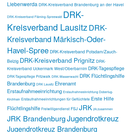
Liebenwerda
DRK-Kreisverband Brandenburg an der Havel
DRK-
DRK-Kreisverband Fläming-Spreewald
Kreisverband Lausitz
DRK-
Kreisverband Märkisch-Oder-
Havel-Spree
DRK-Kreisverband Potsdam/Zauch-
DRK-Kreisverband Prignitz
Belzig
DRK-
DRK-Tagespflege
Kreisverband Uckermark West/Oberbarnim
DRK Flüchtlingshilfe
DRK-Tagespflege Pritzwalk
DRK-Wasserwacht
Brandenburg
Ehrenamt
DRK Lausitz
Erstaufnahmeeinrichtung
Erstaufnahmeeinrichtung Doberlug-
Erste Hilfe
Erstaufnahmeeinrichtungen für Geflüchtete
Kirchhain
JRK
Flüchtlingshilfe
FSJ
Freiwilligendienst
jrk:zusammen
Jugendrotkreuz
JRK Brandenburg
Jugendrotkreuz Brandenburg