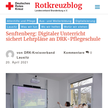
Rotkreuzblog
Landesverband Brandenburg e.V.
Altenhilfe und Pflege
Aus- und Weiterbildung
Digitalisierung
Lausitz
Was wir tun
Wo wir helfen
Wofür wir stehen
Senftenberg: Digitaler Unterricht
sichert Lehrpläne an DRK-Pflegeschule
0
von DRK-Kreisverband
Kommentare
Lausitz
20. April 2021