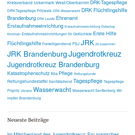
DRK-Tagespflege
Kreisverband Uckermark West/Oberbarnim
DRK Flüchtlingshilfe
DRK-Tagespflege Pritzwalk
DRK-Wasserwacht
Brandenburg
Ehrenamt
DRK Lausitz
Erstaufnahmeeinrichtung
Erstaufnahmeeinrichtung Doberlug-
Erste Hilfe
Erstaufnahmeeinrichtungen für Geflüchtete
Kirchhain
JRK
Flüchtlingshilfe
FSJ
Freiwilligendienst
jrk:zusammen
Jugendrotkreuz
JRK Brandenburg
Jugendrotkreuz Brandenburg
Katastrophenschutz
Pflege
Kita
Rettungshunde
Tagespflege
Rettungshundestaffel
Sanitätsdienst
Tagespflege
Wasserwacht
Prignitz
Wasserwacht Senftenberg
Wir
Ukraine
impfen Brandenburg
Neueste Beiträge
Im Märchenland des Jugendrotkreuz: Ein magisches