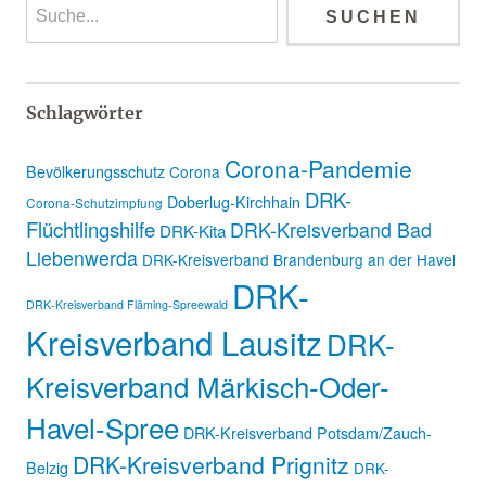
Schlagwörter
Corona-Pandemie
Bevölkerungsschutz
Corona
DRK-
Doberlug-Kirchhain
Corona-Schutzimpfung
Flüchtlingshilfe
DRK-Kreisverband Bad
DRK-Kita
Liebenwerda
DRK-Kreisverband Brandenburg an der Havel
DRK-
DRK-Kreisverband Fläming-Spreewald
Kreisverband Lausitz
DRK-
Kreisverband Märkisch-Oder-
Havel-Spree
DRK-Kreisverband Potsdam/Zauch-
DRK-Kreisverband Prignitz
Belzig
DRK-