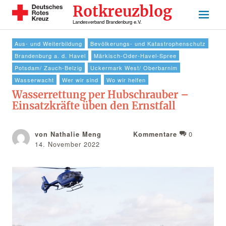
Rotkreuzblog
Landesverband Brandenburg e.V.
Aus- und Weiterbildung
Bevölkerungs- und Katastrophenschutz
Brandenburg a. d. Havel
Märkisch-Oder-Havel-Spree
Potsdam/ Zauch-Belzig
Uckermark West/ Oberbarnim
Wasserwacht
Wer wir sind
Wo wir helfen
Wasserrettung per Hubschrauber –
Einsatzkräfte üben den Ernstfall
0
von Nathalie Meng
Kommentare
14. November 2022