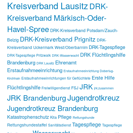
Kreisverband Lausitz
DRK-
Kreisverband Märkisch-Oder-
Havel-Spree
DRK-Kreisverband Potsdam/Zauch-
DRK-Kreisverband Prignitz
Belzig
DRK-
DRK-Tagespflege
Kreisverband Uckermark West/Oberbarnim
DRK Flüchtlingshilfe
DRK-Tagespflege Pritzwalk
DRK-Wasserwacht
Brandenburg
Ehrenamt
DRK Lausitz
Erstaufnahmeeinrichtung
Erstaufnahmeeinrichtung Doberlug-
Erste Hilfe
Erstaufnahmeeinrichtungen für Geflüchtete
Kirchhain
JRK
Flüchtlingshilfe
FSJ
Freiwilligendienst
jrk:zusammen
Jugendrotkreuz
JRK Brandenburg
Jugendrotkreuz Brandenburg
Katastrophenschutz
Pflege
Kita
Rettungshunde
Tagespflege
Rettungshundestaffel
Sanitätsdienst
Tagespflege
Wasserwacht