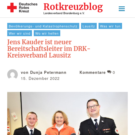
Rotkreuzblog
Landesverband Brandenburg e.V.
Bevölkerungs- und Katastrophenschutz
Lausitz
Was wir tun
Wer wir sind
Wo wir helfen
Jens Kauder ist neuer
Bereitschaftsleiter im DRK-
Kreisverband Lausitz
0
von Dunja Petermann
Kommentare
15. Dezember 2022