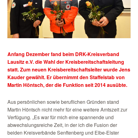
Anfang Dezember fand beim DRK-Kreisverband
Lausitz e.V. die Wahl der Kreisbereitschaftsleitung
statt. Zum neuen Kreisbereitschaftsleiter wurde Jens
Kauder gewählt. Er übernimmt den Staffelstab von
Martin Höntsch, der die Funktion seit 2014 ausübte.
Aus persönlichen sowie beruflichen Gründen stand
Martin Höntsch nicht mehr für eine weitere Amtszeit zur
Verfügung. „Es war für mich eine spannende und
abwechslungsreiche Zeit, in der ich die Fusion der
beiden Kreisverbände Senftenberg und Elbe-Elster