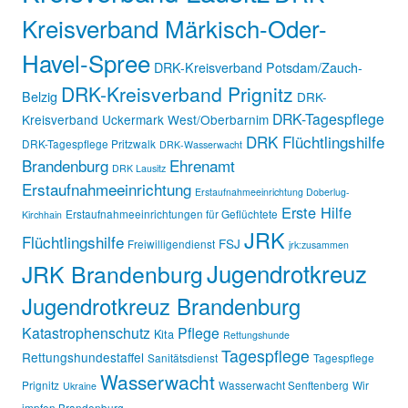
Kreisverband Märkisch-Oder-
Havel-Spree
DRK-Kreisverband Potsdam/Zauch-
DRK-Kreisverband Prignitz
Belzig
DRK-
DRK-Tagespflege
Kreisverband Uckermark West/Oberbarnim
DRK Flüchtlingshilfe
DRK-Tagespflege Pritzwalk
DRK-Wasserwacht
Brandenburg
Ehrenamt
DRK Lausitz
Erstaufnahmeeinrichtung
Erstaufnahmeeinrichtung Doberlug-
Erste Hilfe
Erstaufnahmeeinrichtungen für Geflüchtete
Kirchhain
JRK
Flüchtlingshilfe
FSJ
Freiwilligendienst
jrk:zusammen
Jugendrotkreuz
JRK Brandenburg
Jugendrotkreuz Brandenburg
Katastrophenschutz
Pflege
Kita
Rettungshunde
Tagespflege
Rettungshundestaffel
Sanitätsdienst
Tagespflege
Wasserwacht
Prignitz
Wasserwacht Senftenberg
Wir
Ukraine
impfen Brandenburg