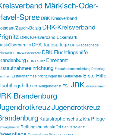
Kreisverband Märkisch-Oder-
Havel-Spree
DRK-Kreisverband
DRK-Kreisverband
otsdam/Zauch-Belzig
rignitz
DRK-Kreisverband Uckermark
DRK-Tagespflege
est/Oberbarnim
DRK-Tagespflege
DRK Flüchtlingshilfe
ritzwalk
DRK-Wasserwacht
randenburg
Ehrenamt
DRK Lausitz
rstaufnahmeeinrichtung
Erstaufnahmeeinrichtung Doberlug-
Erste Hilfe
Erstaufnahmeeinrichtungen für Geflüchtete
irchhain
JRK
lüchtlingshilfe
FSJ
Freiwilligendienst
jrk:zusammen
JRK Brandenburg
Jugendrotkreuz
Jugendrotkreuz
Brandenburg
Katastrophenschutz
Pflege
Kita
Rettungshundestaffel
Sanitätsdienst
ettungshunde
agespflege
Tagespflege Prignitz
Ukraine