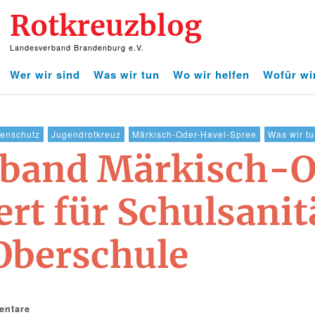
Rotkreuzblog
Landesverband Brandenburg e.V.
Wer wir sind
Was wir tun
Wo wir helfen
Wofür wi
henschutz
Jugendrotkreuz
Märkisch-Oder-Havel-Spree
Was wir t
band Märkisch-O
rt für Schulsanit
Oberschule
ntare