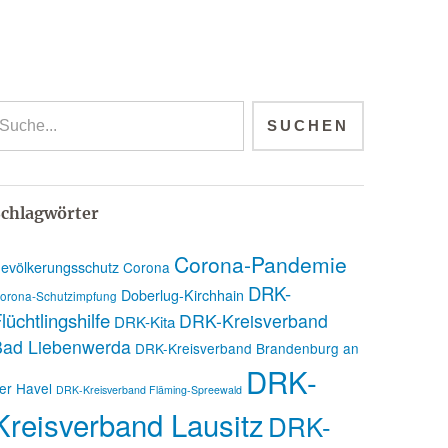
chlagwörter
Corona-Pandemie
evölkerungsschutz
Corona
DRK-
Doberlug-Kirchhain
orona-Schutzimpfung
lüchtlingshilfe
DRK-Kreisverband
DRK-Kita
Bad Liebenwerda
DRK-Kreisverband Brandenburg an
DRK-
er Havel
DRK-Kreisverband Fläming-Spreewald
Kreisverband Lausitz
DRK-