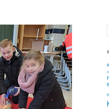
S
B
C
F
d