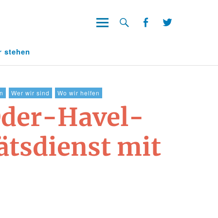
Facebook
Twitter
Facebook
Twitter
r stehen
un
Wer wir sind
Wo wir helfen
der-Havel-
ätsdienst mit