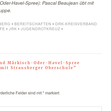
Oder-Havel-Spree): Pascal Beaujean übt mit
Puppe.
BERG
•
BEREITSCHAFTEN
•
DRK-KREISVERBAND
LFE
•
JRK
•
JUGENDROTKREUZ
•
nd Märkisch-Oder-Havel-Spree
 mit Strausberger Oberschule
”
rderliche Felder sind mit
*
markiert