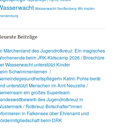
Wasserwacht
Wasserwacht Senftenberg
Wir impfen
randenburg
eueste Beiträge
m Märchenland des Jugendrotkreuz: Ein magisches
ochenende beim JRK-Kidscamp 2026
Broschüre
er Wasserwacht unterstützt Kinder
eim Schwimmenlernen
emeindegesundheitspflegerin Katrin Pohle berät
nd unterstützt Menschen im Amt Neuzelle
emeinsam ein großes Superteam:
andeswettbewerb des Jugendrotkreuz in
ustermark
Rotkreuz-Botschafter*innen
nformieren in Falkensee über Ehrenamt und
ördermitgliedschaft beim DRK