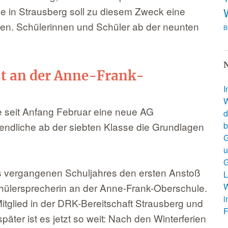
e in Strausberg soll zu diesem Zweck eine
rden. Schülerinnen und Schüler ab der neunten
B
N
st an der Anne-Frank-
I
W
e seit Anfang Februar eine neue AG
d
gendliche ab der siebten Klasse die Grundlagen
b
G
u
G
s vergangenen Schuljahres den ersten Anstoß
L
chülersprecherin an der Anne-Frank-Oberschule.
W
i
Mitglied in der DRK-Bereitschaft Strausberg und
F
päter ist es jetzt so weit: Nach den Winterferien