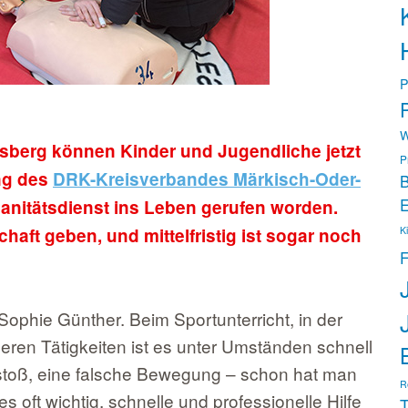
P
P
W
sberg können Kinder und Jugendliche jetzt
P
ung des
DRK-Kreisverbandes Märkisch-Oder-
B
E
sanitätsdienst ins Leben gerufen worden.
chaft geben, und mittelfristig ist sogar noch
K
F
-Sophie Günther. Beim Sportunterricht, in der
deren Tätigkeiten ist es unter Umständen schnell
toß, eine falsche Bewegung – schon hat man
R
 oft wichtig, schnelle und professionelle Hilfe
T