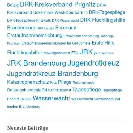
DRK-Kreisverband Prignitz
Belzig
DRK-
DRK-Tagespflege
Kreisverband Uckermark West/Oberbarnim
DRK Flüchtlingshilfe
DRK-Tagespflege Pritzwalk
DRK-Wasserwacht
Brandenburg
Ehrenamt
DRK Lausitz
Erstaufnahmeeinrichtung
Erstaufnahmeeinrichtung Doberlug-
Erste Hilfe
Erstaufnahmeeinrichtungen für Geflüchtete
Kirchhain
JRK
Flüchtlingshilfe
FSJ
Freiwilligendienst
jrk:zusammen
Jugendrotkreuz
JRK Brandenburg
Jugendrotkreuz Brandenburg
Katastrophenschutz
Pflege
Kita
Rettungshunde
Tagespflege
Rettungshundestaffel
Sanitätsdienst
Tagespflege
Wasserwacht
Prignitz
Wasserwacht Senftenberg
Wir
Ukraine
impfen Brandenburg
Neueste Beiträge