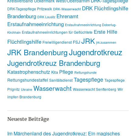
DRK-Tagespflege
Kreisverband Uckermark West/Oberbarnim
DRK Flüchtlingshilfe
DRK-Tagespflege Pritzwalk
DRK-Wasserwacht
Brandenburg
Ehrenamt
DRK Lausitz
Erstaufnahmeeinrichtung
Erstaufnahmeeinrichtung Doberlug-
Erste Hilfe
Erstaufnahmeeinrichtungen für Geflüchtete
Kirchhain
JRK
Flüchtlingshilfe
FSJ
Freiwilligendienst
jrk:zusammen
Jugendrotkreuz
JRK Brandenburg
Jugendrotkreuz Brandenburg
Katastrophenschutz
Pflege
Kita
Rettungshunde
Tagespflege
Rettungshundestaffel
Sanitätsdienst
Tagespflege
Wasserwacht
Prignitz
Wasserwacht Senftenberg
Wir
Ukraine
impfen Brandenburg
Neueste Beiträge
Im Märchenland des Jugendrotkreuz: Ein magisches