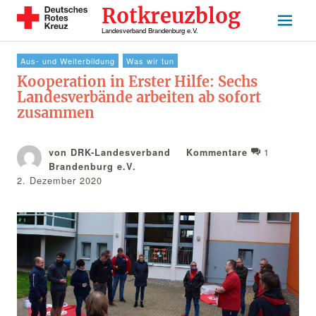
Rotkreuzblog
Landesverband Brandenburg e.V.
Aus- und Weiterbildung
Was wir tun
Kooperation in Erster Hilfe: Sechs
Landesverbände arbeiten ab sofort
zusammen
1
von DRK-Landesverband
Kommentare
Brandenburg e.V.
2. Dezember 2020