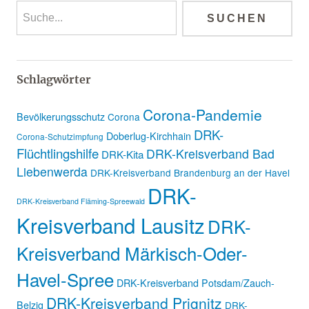
Schlagwörter
Corona-Pandemie
Bevölkerungsschutz
Corona
DRK-
Doberlug-Kirchhain
Corona-Schutzimpfung
Flüchtlingshilfe
DRK-Kreisverband Bad
DRK-Kita
Liebenwerda
DRK-Kreisverband Brandenburg an der Havel
DRK-
DRK-Kreisverband Fläming-Spreewald
Kreisverband Lausitz
DRK-
Kreisverband Märkisch-Oder-
Havel-Spree
DRK-Kreisverband Potsdam/Zauch-
DRK-Kreisverband Prignitz
Belzig
DRK-