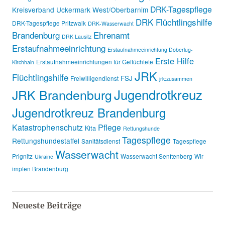
DRK-Tagespflege
Kreisverband Uckermark West/Oberbarnim
DRK Flüchtlingshilfe
DRK-Tagespflege Pritzwalk
DRK-Wasserwacht
Brandenburg
Ehrenamt
DRK Lausitz
Erstaufnahmeeinrichtung
Erstaufnahmeeinrichtung Doberlug-
Erste Hilfe
Erstaufnahmeeinrichtungen für Geflüchtete
Kirchhain
JRK
Flüchtlingshilfe
FSJ
Freiwilligendienst
jrk:zusammen
Jugendrotkreuz
JRK Brandenburg
Jugendrotkreuz Brandenburg
Katastrophenschutz
Pflege
Kita
Rettungshunde
Tagespflege
Rettungshundestaffel
Sanitätsdienst
Tagespflege
Wasserwacht
Prignitz
Wasserwacht Senftenberg
Wir
Ukraine
impfen Brandenburg
Neueste Beiträge