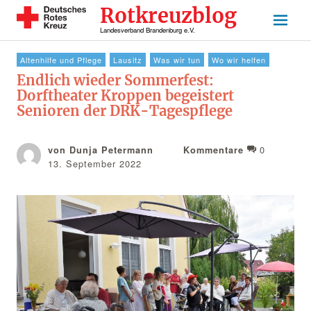
Rotkreuzblog
Landesverband Brandenburg e.V.
Altenhilfe und Pflege
Lausitz
Was wir tun
Wo wir helfen
Endlich wieder Sommerfest:
Dorftheater Kroppen begeistert
Senioren der DRK-Tagespflege
0
von Dunja Petermann
Kommentare
13. September 2022