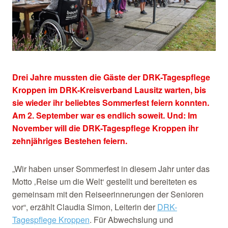
Drei Jahre mussten die Gäste der DRK-Tagespflege
Kroppen im DRK-Kreisverband Lausitz warten, bis
sie wieder ihr beliebtes Sommerfest feiern konnten.
Am 2. September war es endlich soweit. Und: Im
November will die DRK-Tagespflege Kroppen ihr
zehnjähriges Bestehen feiern.
„Wir haben unser Sommerfest in diesem Jahr unter das
Motto ‚Reise um die Welt‘ gestellt und bereiteten es
gemeinsam mit den Reiseerinnerungen der Senioren
vor“, erzählt Claudia Simon, Leiterin der
DRK-
Tagespflege Kroppen
. Für Abwechslung und