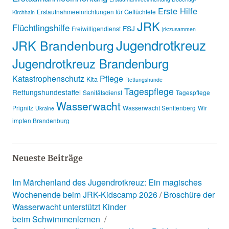
Erste Hilfe
Erstaufnahmeeinrichtungen für Geflüchtete
Kirchhain
JRK
Flüchtlingshilfe
FSJ
Freiwilligendienst
jrk:zusammen
Jugendrotkreuz
JRK Brandenburg
Jugendrotkreuz Brandenburg
Katastrophenschutz
Pflege
Kita
Rettungshunde
Tagespflege
Rettungshundestaffel
Sanitätsdienst
Tagespflege
Wasserwacht
Prignitz
Wasserwacht Senftenberg
Wir
Ukraine
impfen Brandenburg
Neueste Beiträge
Im Märchenland des Jugendrotkreuz: Ein magisches
Wochenende beim JRK-Kidscamp 2026
Broschüre der
Wasserwacht unterstützt Kinder
beim Schwimmenlernen