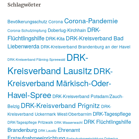
Schlagwörter
Corona-Pandemie
Bevölkerungsschutz
Corona
DRK-
Doberlug-Kirchhain
Corona-Schutzimpfung
Flüchtlingshilfe
DRK-Kreisverband Bad
DRK-Kita
Liebenwerda
DRK-Kreisverband Brandenburg an der Havel
DRK-
DRK-Kreisverband Fläming-Spreewald
Kreisverband Lausitz
DRK-
Kreisverband Märkisch-Oder-
Havel-Spree
DRK-Kreisverband Potsdam/Zauch-
DRK-Kreisverband Prignitz
Belzig
DRK-
DRK-Tagespflege
Kreisverband Uckermark West/Oberbarnim
DRK Flüchtlingshilfe
DRK-Tagespflege Pritzwalk
DRK-Wasserwacht
Brandenburg
Ehrenamt
DRK Lausitz
Erstaufnahmeeinrichtung
Erstaufnahmeeinrichtung Doberlug-