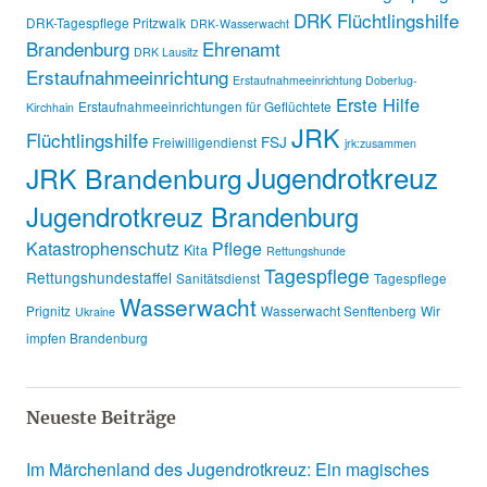
DRK Flüchtlingshilfe
DRK-Tagespflege Pritzwalk
DRK-Wasserwacht
Brandenburg
Ehrenamt
DRK Lausitz
Erstaufnahmeeinrichtung
Erstaufnahmeeinrichtung Doberlug-
Erste Hilfe
Erstaufnahmeeinrichtungen für Geflüchtete
Kirchhain
JRK
Flüchtlingshilfe
FSJ
Freiwilligendienst
jrk:zusammen
Jugendrotkreuz
JRK Brandenburg
Jugendrotkreuz Brandenburg
Katastrophenschutz
Pflege
Kita
Rettungshunde
Tagespflege
Rettungshundestaffel
Sanitätsdienst
Tagespflege
Wasserwacht
Prignitz
Wasserwacht Senftenberg
Wir
Ukraine
impfen Brandenburg
Neueste Beiträge
Im Märchenland des Jugendrotkreuz: Ein magisches