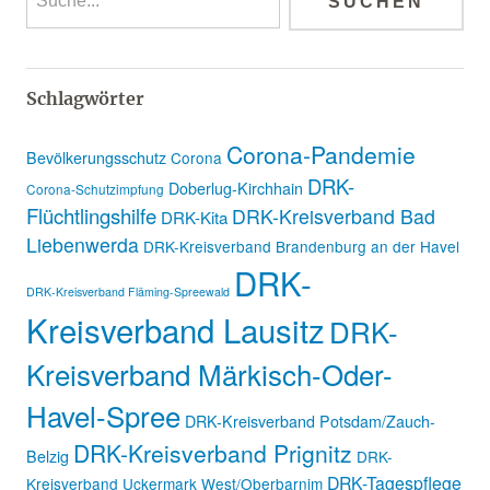
Schlagwörter
Corona-Pandemie
Bevölkerungsschutz
Corona
DRK-
Doberlug-Kirchhain
Corona-Schutzimpfung
Flüchtlingshilfe
DRK-Kreisverband Bad
DRK-Kita
Liebenwerda
DRK-Kreisverband Brandenburg an der Havel
DRK-
DRK-Kreisverband Fläming-Spreewald
Kreisverband Lausitz
DRK-
Kreisverband Märkisch-Oder-
Havel-Spree
DRK-Kreisverband Potsdam/Zauch-
DRK-Kreisverband Prignitz
Belzig
DRK-
DRK-Tagespflege
Kreisverband Uckermark West/Oberbarnim