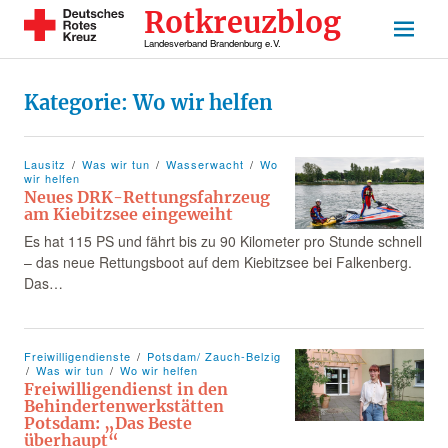
Rotkreuzblog
Landesverband Brandenburg e.V.
Kategorie:
Wo wir helfen
Lausitz
Was wir tun
Wasserwacht
Wo
wir helfen
Neues DRK-Rettungsfahrzeug
am Kiebitzsee eingeweiht
Es hat 115 PS und fährt bis zu 90 Kilometer pro Stunde schnell
– das neue Rettungsboot auf dem Kiebitzsee bei Falkenberg.
Das…
Freiwilligendienste
Potsdam/ Zauch-Belzig
Was wir tun
Wo wir helfen
Freiwilligendienst in den
Behindertenwerkstätten
Potsdam: „Das Beste
überhaupt“