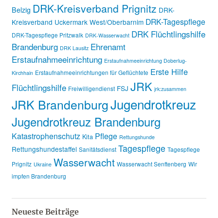
DRK-Kreisverband Prignitz
Belzig
DRK-
DRK-Tagespflege
Kreisverband Uckermark West/Oberbarnim
DRK Flüchtlingshilfe
DRK-Tagespflege Pritzwalk
DRK-Wasserwacht
Brandenburg
Ehrenamt
DRK Lausitz
Erstaufnahmeeinrichtung
Erstaufnahmeeinrichtung Doberlug-
Erste Hilfe
Erstaufnahmeeinrichtungen für Geflüchtete
Kirchhain
JRK
Flüchtlingshilfe
FSJ
Freiwilligendienst
jrk:zusammen
Jugendrotkreuz
JRK Brandenburg
Jugendrotkreuz Brandenburg
Katastrophenschutz
Pflege
Kita
Rettungshunde
Tagespflege
Rettungshundestaffel
Sanitätsdienst
Tagespflege
Wasserwacht
Prignitz
Wasserwacht Senftenberg
Wir
Ukraine
impfen Brandenburg
Neueste Beiträge