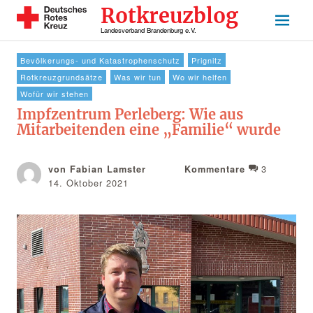
Rotkreuzblog
Landesverband Brandenburg e.V.
Bevölkerungs- und Katastrophenschutz
Prignitz
Rotkreuzgrundsätze
Was wir tun
Wo wir helfen
Wofür wir stehen
Impfzentrum Perleberg: Wie aus
Mitarbeitenden eine „Familie“ wurde
3
von Fabian Lamster
Kommentare
14. Oktober 2021