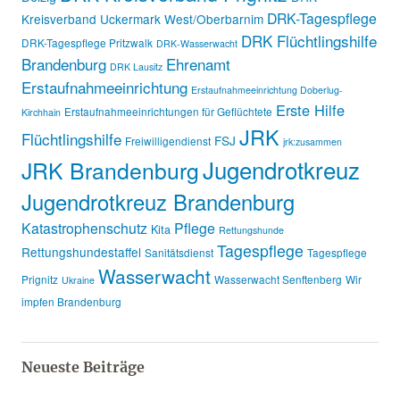
DRK-Tagespflege
Kreisverband Uckermark West/Oberbarnim
DRK Flüchtlingshilfe
DRK-Tagespflege Pritzwalk
DRK-Wasserwacht
Brandenburg
Ehrenamt
DRK Lausitz
Erstaufnahmeeinrichtung
Erstaufnahmeeinrichtung Doberlug-
Erste Hilfe
Erstaufnahmeeinrichtungen für Geflüchtete
Kirchhain
JRK
Flüchtlingshilfe
FSJ
Freiwilligendienst
jrk:zusammen
Jugendrotkreuz
JRK Brandenburg
Jugendrotkreuz Brandenburg
Katastrophenschutz
Pflege
Kita
Rettungshunde
Tagespflege
Rettungshundestaffel
Sanitätsdienst
Tagespflege
Wasserwacht
Prignitz
Wasserwacht Senftenberg
Wir
Ukraine
impfen Brandenburg
Neueste Beiträge