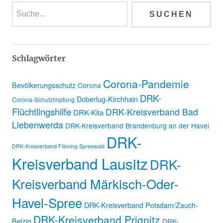
Schlagwörter
Corona-Pandemie
Bevölkerungsschutz
Corona
DRK-
Doberlug-Kirchhain
Corona-Schutzimpfung
Flüchtlingshilfe
DRK-Kreisverband Bad
DRK-Kita
Liebenwerda
DRK-Kreisverband Brandenburg an der Havel
DRK-
DRK-Kreisverband Fläming-Spreewald
Kreisverband Lausitz
DRK-
Kreisverband Märkisch-Oder-
Havel-Spree
DRK-Kreisverband Potsdam/Zauch-
DRK-Kreisverband Prignitz
Belzig
DRK-